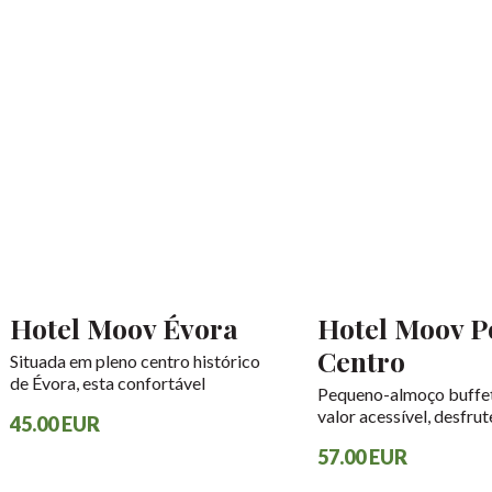
Hotel Moov Évora
Hotel Moov P
Centro
Situada em pleno centro histórico
de Évora, esta confortável
Pequeno-almoço buffe
unidade hoteleira é o ponto de
valor acessível, desfru
45.00 EUR
partida para conhecer a cidade
delicioso pequeno-almo
Património Mundial da UNESCO
57.00 EUR
8,50€ por adulto por di
e toda a planície alentejana.
por criança (7 -12 anos)