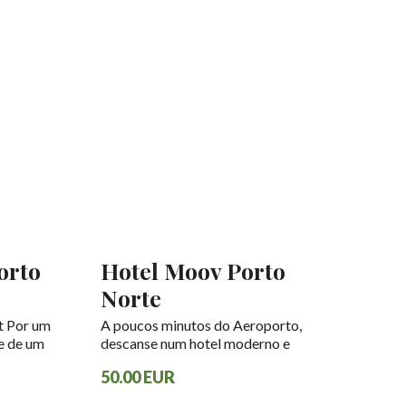
orto
Hotel Moov Porto
Norte
t Por um
A poucos minutos do Aeroporto,
te de um
descanse num hotel moderno e
ço. Preço:
confortável, pensado para uma
50.00 EUR
a / 2,80€
curta viagem de negócios ou para
 por dia.
umas férias na cidade do Porto.